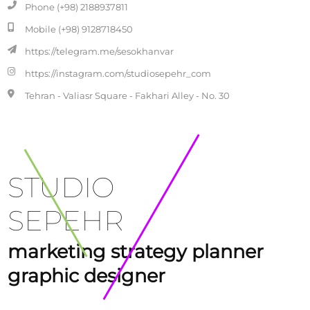
Phone (+98) 2188937811
Mobile (+98) 9128718450
https://telegram.me/sesokhanvar
https://instagram.com/studiosepehr_com
Tehran - Valiasr Square - Fakhari Alley - No. 30
STUDIO
SEPEHR
marketing strategy planner
graphic designer