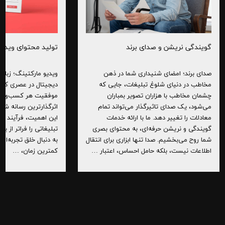
گویندگی نریشن و صدای برند
تولید محتوای ویدی
صدای برند؛ امضای شنیداری شما در ذهن
ویدیو مارکتینگ؛ زبان 
مخاطب در دنیای شلوغ تبلیغات، جایی که
دیجیتال در عصری که س
چشمان مخاطب با هزاران تصویر بمباران
موفقیت هر کسب‌وکاری
می‌شود، یک صدای تاثیرگذار می‌تواند تمام
اثرگذارترین رسانه شنا
معادلات را تغییر دهد. ما با ارائه خدمات
این اهمیت، فرآیند 
گویندگی و نریشن حرفه‌ای، به محتوای بصری
تبلیغاتی را فراتر از ی
شما روح می‌بخشیم. صدا تنها ابزاری برای انتقال
به دنبال خلق تجربه‌ا
اطلاعات نیست، بلکه حامل احساس، اعتبار …
کمترین زمان، …