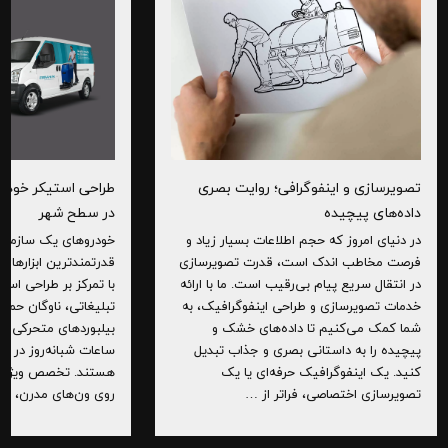
تصویرسازی و اینفوگرافی؛ روایت بصری
طراحی استیکر خودرو
داده‌های پیچیده
در سطح شهر
در دنیای امروز که حجم اطلاعات بسیار زیاد و
خودروهای یک سازمان،
فرصت مخاطب اندک است، قدرت تصویرسازی
قدرتمندترین ابزارهای ت
در انتقال سریع پیام بی‌رقیب است. ما با ارائه
با تمرکز بر طراحی است
خدمات تصویرسازی و طراحی اینفوگرافیک، به
تبلیغاتی، ناوگان حمل‌و
شما کمک می‌کنیم تا داده‌های خشک و
بیلبوردهای متحرکی تب
پیچیده را به داستانی بصری و جذاب تبدیل
ساعات شبانه‌روز در حا
کنید. یک اینفوگرافیک حرفه‌ای یا یک
هستند. تخصص ویژه ما
تصویرسازی اختصاصی، فراتر از …
روی ون‌های مدرن، به‌