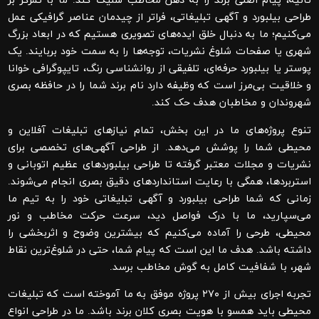
ثانیه، پیام اصلی برند را به ذهن مخاطب شلیک کند. ما با تمرکز بر
طراحی بیلبورد و آگهی تبلیغاتی
، فراتر از چیدمان عناصر گرافیکی عمل
می‌کنیم؛ ما به دنبال خلق ایده‌های تصویری هستیم که در ابعاد بزرگ
شهری یا صفحات شلوغ نشریات، توجه‌ها را به سمت خود بربایند. یک
پوستر یا بیلبورد حرفه‌ای، تلفیقی از روانشناسی رنگ، تایپوگرافی خوانا
و خلاقیت بی‌مرز است که وظیفه دارد نام برند شما را در حافظه بصری
شهروندان و مخاطبان هدف حک کند.
تنوع پروژه‌های ما در این بخش، تمام نیازهای تبلیغات آفلاین و
محیطی شما را پوشش می‌دهد. از طراحی آگهی‌های تخصصی برای
نشریات و مجلات معتبر گرفته تا طراحی بیلبوردهای عظیم اتوبانی و
استربردها، همگی با رعایت استانداردهای دقیق بصری انجام می‌شوند.
زمانی که شما
طراحی بیلبورد و آگهی تبلیغاتی
خود را به تیم ما
می‌سپارید، ما با درک فواصل دید، سرعت حرکت مخاطب و نور
محیطی، طرحی را آماده می‌کنیم که بیشترین وضوح و اثربخشی را
داشته باشد. هدف ما این است که پیام شما، حتی در شلوغ‌ترین نقاط
شهر، با شفافیت کامل به گوش مخاطب برسد.
تجربه اجرای بیش از ۲۷۰ پروژه موفق به ما آموخته است که تبلیغات
محیطی باید همسو با هویت بصری کلان برند باشد. ما در طراحی انواع