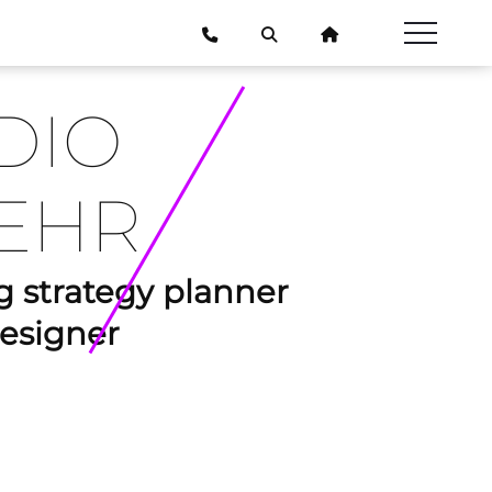
DIO
EHR
 strategy planner
esigner