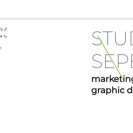
STU
از ر
با م
h
SEP
marketing
graphic d